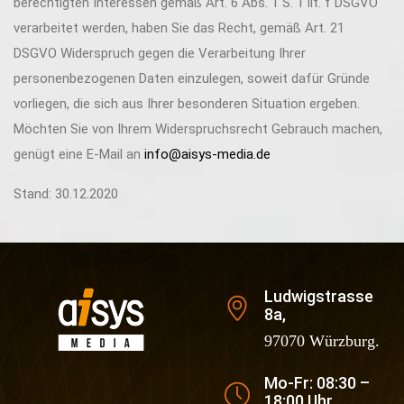
berechtigten Interessen gemäß Art. 6 Abs. 1 S. 1 lit. f DSGVO
verarbeitet werden, haben Sie das Recht, gemäß Art. 21
DSGVO Widerspruch gegen die Verarbeitung Ihrer
personenbezogenen Daten einzulegen, soweit dafür Gründe
vorliegen, die sich aus Ihrer besonderen Situation ergeben.
Möchten Sie von Ihrem Widerspruchsrecht Gebrauch machen,
genügt eine E-Mail an
info@aisys-media.de
Stand: 30.12.2020
Ludwigstrasse
8a,
97070 Würzburg.
Mo-Fr: 08:30 –
18:00 Uhr